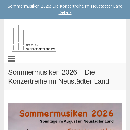
Sommermusiken 2026: Die Konzertreihe im Neustädter Land
Details
Alte Musik im Neustädter
Land e.V.
Sommermusiken 2026 – Die
Konzertreihe im Neustädter Land