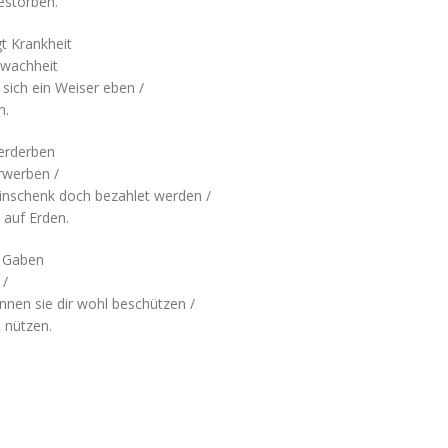
estorben.
gt Krankheit
hwachheit
 sich ein Weiser eben /
n.
Verderben
rwerben /
inschenk doch bezahlet werden /
 auf Erden.
 Gaben
 /
nnen sie dir wohl beschützen /
t nützen.