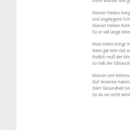
Denn Wasser und g
Wasser trinken brin
und ungelegene Sc
Wasser trinken hüte
So er will lange lebe
Wein trink‘n bringt 
Kann gar kein Gut e
Endlich muß der We
So hält der G‘brauch
Wasser und Rebens
Gut‘ Arzeneie haben
Dein‘ Gesundheit kö
So du sie recht wirs