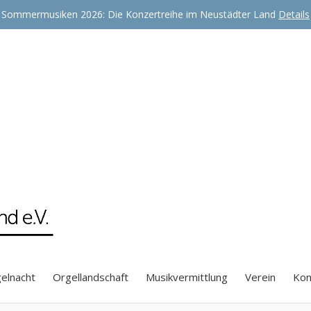
Sommermusiken 2026: Die Konzertreihe im Neustädter Land
Details
 Land e.V.
elnacht
Orgellandschaft
Musikvermittlung
Verein
Kon