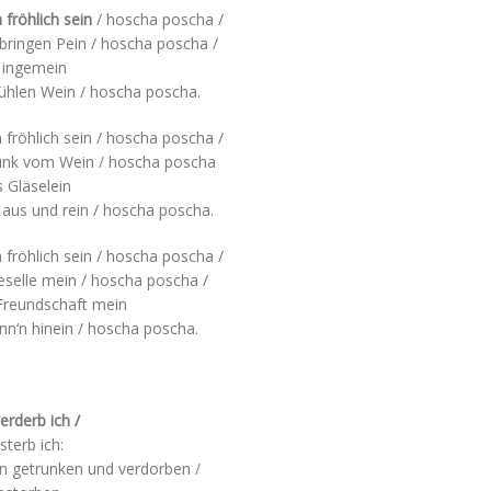
 fröhlich sein
/ hoscha poscha /
en bringen Pein / hoscha poscha /
n ingemein
 kühlen Wein / hoscha poscha.
n fröhlich sein / hoscha poscha /
Trunk vom Wein / hoscha poscha
 Gläselein
 aus und rein / hoscha poscha.
n fröhlich sein / hoscha poscha /
selle mein / hoscha poscha /
 Freundschaft mein
nn‘n hinein / hoscha poscha.
erderb ich /
sterb ich:
n getrunken und verdorben /