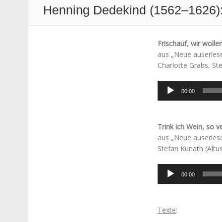
Henning Dedekind (1562–1626): 
Frischauf, wir wollen
aus „Neue auserlesen
Charlotte Grabs, St
Audio-
00:00
Player
Trink ich Wein, so v
aus „Neue auserlesen
Stefan Kunath (Altus
Audio-
00:00
Player
Texte
: